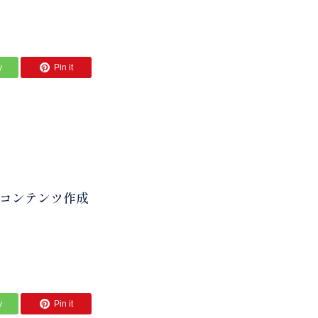
y
Pin it
、コンテンツ作成
y
Pin it